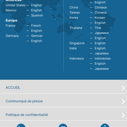
English
United States
English
China
Chinese
Mexico
English
Taiwan
Chinese
Spanish
Korea
Korean
Europe
English
France
French
Thailand
Thai
English
Japanese
Germany
German
English
English
Singapore
English
India
English
Japanese
Indonesia
Indonesian
English
Japanese
ACCUEIL
Communiqué de presse
Politique de confidentialité