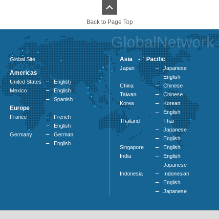
Back to Page Top
GlobalNetwork
Asia - Pacific
Global Site
Japan
Japanese
Americas
English
United States
English
China
Chinese
Mexico
English
Taiwan
Chinese
Spanish
Korea
Korean
Europe
English
France
French
Thailand
Thai
English
Japanese
Germany
German
English
English
Singapore
English
India
English
Japanese
Indonesia
Indonesian
English
Japanese