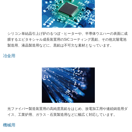
シリコン単結晶引上げ炉のるつぼ・ヒーターや、半導体ウエハーの表面に成
膜するエピタキシャル成長装置用のSiCコーティング黒鉛、その他太陽電池
製造用、液晶製造用などに、黒鉛は不可欠な素材となっています。
冶金用
光ファイバー製造装置用の高純度黒鉛をはじめ、放電加工用や連続鋳造用ダ
イス、工業炉用、ガラス・石英製造用などに幅広く対応しています。
機械用