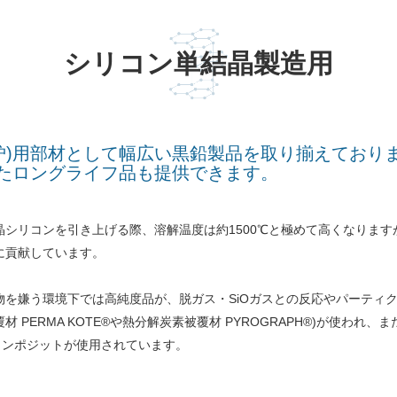
シリコン単結晶製造用
炉)用部材として幅広い黒鉛製品を取り揃えており
たロングライフ品も提供できます。
晶シリコンを引き上げる際、溶解温度は約1500℃と極めて高くなりま
に貢献しています。
物を嫌う環境下では高純度品が、脱ガス・SiOガスとの反応やパーティク
材 PERMA KOTE®や熱分解炭素被覆材 PYROGRAPH®)が使わ
Cコンポジットが使用されています。