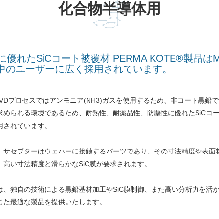
化合物半導体用
れたSiCコート被覆材 PERMA KOTE®製品は
界中のユーザーに広く採用されています。
CVDプロセスではアンモニア(NH3)ガスを使用するため、非コート黒
求められる環境であるため、耐熱性、耐薬品性、防塵性に優れたSiCコート被
用されています。
、サセプターはウェハーに接触するパーツであり、その寸法精度や表面
、高い寸法精度と滑らかなSiC膜が要求されます。
は、独自の技術による黒鉛基材加工やSiC膜制御、また高い分析力を活
じた最適な製品を提供いたします。