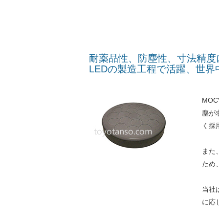
耐薬品性、防塵性、寸法精度に優
LEDの製造工程で活躍、世
MO
塵が
く採
また
ため
当社
に応