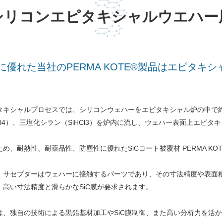
シリコンエピタキシャルウエハー
優れた当社のPERMA KOTE®製品はエピタキ
タキシャルプロセスでは、シリコンウェハーをエピタキシャル炉の中で約
iCl4）、三塩化シラン（SiHCl3）を炉内に流し、ウェハー表面上エピ
ため、耐熱性、耐薬品性、防塵性に優れたSiCコート被覆材 PERMA K
、サセプターはウェハーに接触するパーツであり、その寸法精度や表面
、高い寸法精度と滑らかなSiC膜が要求されます。
は、独自の技術による黒鉛基材加工やSiC膜制御、また高い分析力を活