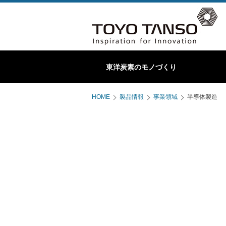
特殊黒鉛製品
東洋炭素のモノづくり
東洋炭素ってこんな会社
C/Cコンポジット製
HOME
製品情報
事業領域
半導体製造