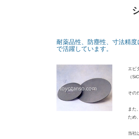
耐薬品性、防塵性、寸法精度に
で活躍しています。
エピ
（S
その
また
ため
当社