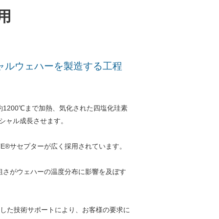
用
シャルウェハーを製造する工程
1200℃まで加熱、気化された四塩化珪素
タキシャル成長させます。
OTE®サセプターが広く採用されています。
粗さがウェハーの温度分布に影響を及ぼす
かした技術サポートにより、お客様の要求に