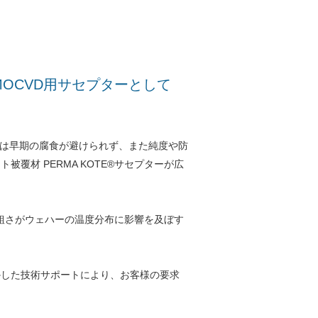
MOCVD用サセプターとして
鉛では早期の腐食が避けられず、また純度や防
覆材 PERMA KOTE®サセプターが広
粗さがウェハーの温度分布に影響を及ぼす
かした技術サポートにより、お客様の要求