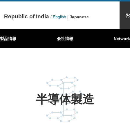
お
Republic of India
/
English
| Japanese
品
製品情報
こんな所で活躍しています
黒鉛シート製品
機械用カーボン製品
会社情報
東洋炭素が選ばれるワ
カーボンブラ
Network
半導体製造