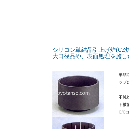
シリコン単結晶引上げ炉(CZ
大口径品や、表面処理を施し
単結
ップ
不純
ト被覆
C/