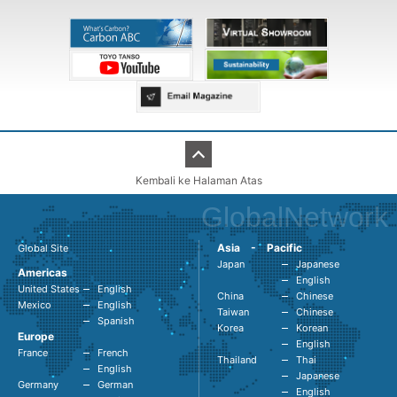
Kembali ke Halaman Atas
GlobalNetwork
Asia - Pacific
Global Site
Japan
Japanese
Americas
English
United States
English
China
Chinese
Mexico
English
Taiwan
Chinese
Spanish
Korea
Korean
Europe
English
France
French
Thailand
Thai
English
Japanese
Germany
German
English