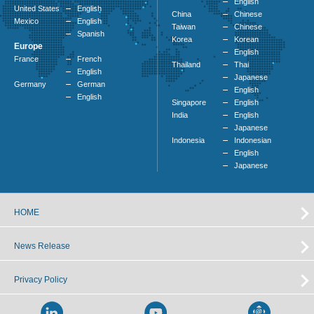
English
United States
English
China
Chinese
Mexico
English
Taiwan
Chinese
Spanish
Korea
Korean
Europe
English
France
French
Thailand
Thai
English
Japanese
Germany
German
English
English
Singapore
English
India
English
Japanese
Indonesia
Indonesian
English
Japanese
HOME
News Release
Privacy Policy