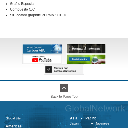
Grafito Especial
Compuesto C/C
SiC coated graphite PERMA KOTE®
Back to Page Top
GlobalNetwork
Asia - Pacific
Global Site
Japan
Japanese
Americas