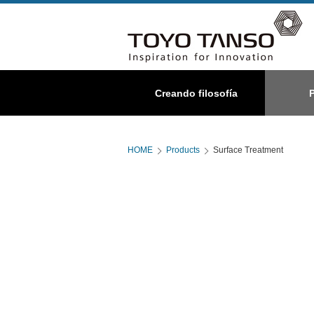
Grafito
Creando filosofía
Acerca de nosotros
Compuesto C/C
D
Especial
HOME
Products
Surface Treatment