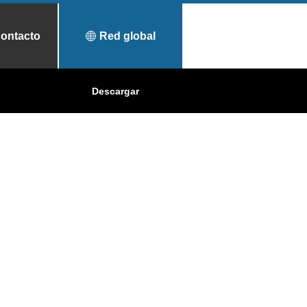
ontacto
Red global
Tratamiento de
¿Porqué Toyo Tanso?
Descargar
Aplicaciones
superficies