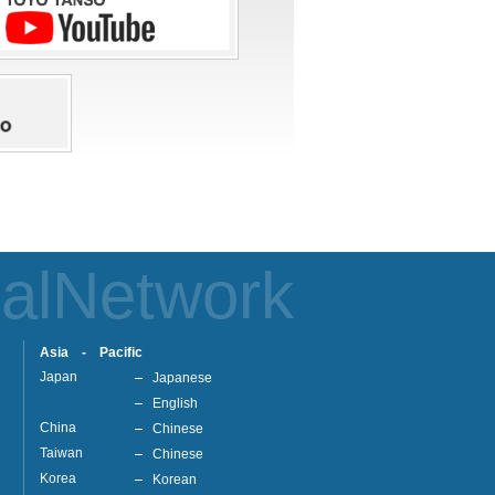
alNetwork
Asia - Pacific
Japan
Japanese
English
China
Chinese
Taiwan
Chinese
Korea
Korean