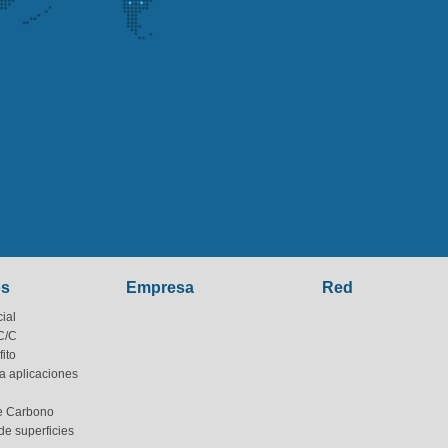
os
Empresa
Red
ial
C/C
ito
a aplicaciones
de Carbono
de superficies