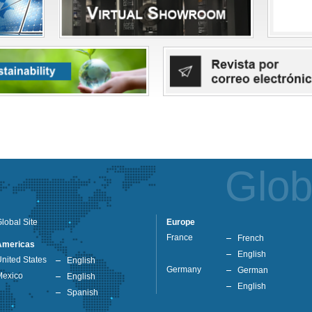
Glob
lobal Site
Europe
France
French
Americas
English
nited States
English
Germany
German
Mexico
English
English
Spanish