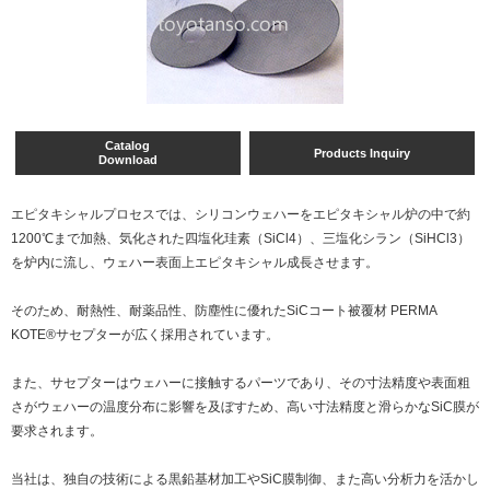
Catalog
Products Inquiry
Download
エピタキシャルプロセスでは、シリコンウェハーをエピタキシャル炉の中で約
1200℃まで加熱、気化された四塩化珪素（SiCl4）、三塩化シラン（SiHCl3）
を炉内に流し、ウェハー表面上エピタキシャル成長させます。
そのため、耐熱性、耐薬品性、防塵性に優れたSiCコート被覆材 PERMA
KOTE®サセプターが広く採用されています。
また、サセプターはウェハーに接触するパーツであり、その寸法精度や表面粗
さがウェハーの温度分布に影響を及ぼすため、高い寸法精度と滑らかなSiC膜が
要求されます。
当社は、独自の技術による黒鉛基材加工やSiC膜制御、また高い分析力を活かし