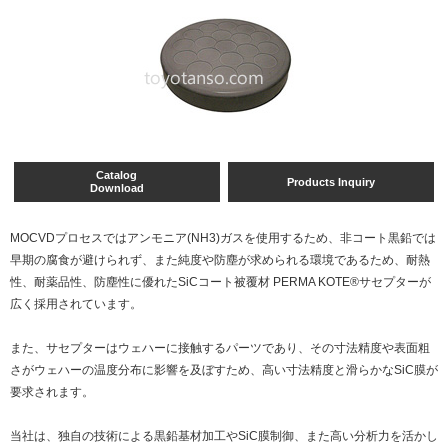
Catalog
Products Inquiry
Download
MOCVDプロセスではアンモニア(NH3)ガスを使用するため、非コート黒鉛では
早期の腐食が避けられず、また純度や防塵が求められる環境であるため、耐熱
性、耐薬品性、防塵性に優れたSiCコート被覆材 PERMA KOTE®サセプターが
広く採用されています。
また、サセプターはウェハーに接触するパーツであり、その寸法精度や表面粗
さがウェハーの温度分布に影響を及ぼすため、高い寸法精度と滑らかなSiC膜が
要求されます。
当社は、独自の技術による黒鉛基材加工やSiC膜制御、また高い分析力を活かし