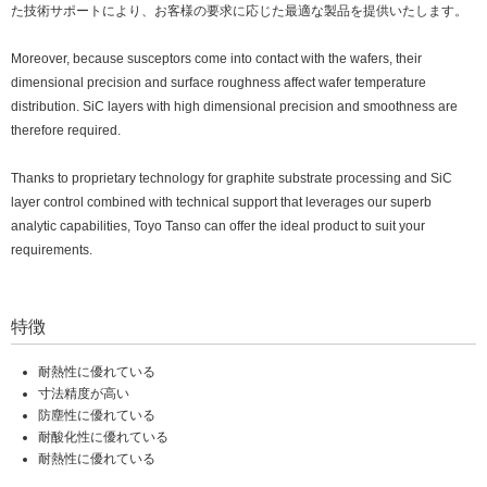
た技術サポートにより、お客様の要求に応じた最適な製品を提供いたします。
Moreover, because susceptors come into contact with the wafers, their
dimensional precision and surface roughness affect wafer temperature
distribution. SiC layers with high dimensional precision and smoothness are
therefore required.
Thanks to proprietary technology for graphite substrate processing and SiC
layer control combined with technical support that leverages our superb
analytic capabilities, Toyo Tanso can offer the ideal product to suit your
requirements.
特徴
耐熱性に優れている
寸法精度が高い
防塵性に優れている
耐酸化性に優れている
耐熱性に優れている