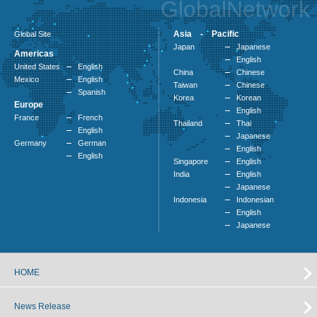
GlobalNetwork
Asia - Pacific
Global Site
Japan
Japanese
Americas
English
United States
English
China
Chinese
Mexico
English
Taiwan
Chinese
Spanish
Korea
Korean
Europe
English
France
French
Thailand
Thai
English
Japanese
Germany
German
English
English
Singapore
English
India
English
Japanese
Indonesia
Indonesian
English
Japanese
HOME
News Release