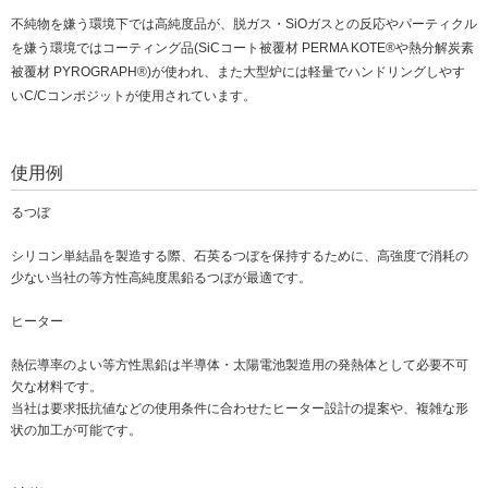
不純物を嫌う環境下では高純度品が、脱ガス・SiOガスとの反応やパーティクル
を嫌う環境ではコーティング品(SiCコート被覆材 PERMA KOTE®や熱分解炭素
被覆材 PYROGRAPH®)が使われ、また大型炉には軽量でハンドリングしやす
いC/Cコンポジットが使用されています。
使用例
るつぼ
シリコン単結晶を製造する際、石英るつぼを保持するために、高強度で消耗の
少ない当社の等方性高純度黒鉛るつぼが最適です。
ヒーター
熱伝導率のよい等方性黒鉛は半導体・太陽電池製造用の発熱体として必要不可
欠な材料です。
当社は要求抵抗値などの使用条件に合わせたヒーター設計の提案や、複雑な形
状の加工が可能です。