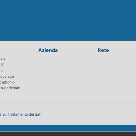
Azienda
Rete
iale
C/C
te
eccanico
 carbonio
superficiale
a sul trattamento dei dati
Copyright (C) Toyo Tanso Co., Ltd. Tutti i diritti riservati.