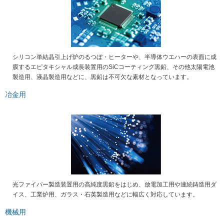
シリコン単結晶引上げ炉のるつぼ・ヒーターや、半導体ウエハーの表面に成
膜するエピタキシャル成長装置用のSiCコーティング黒鉛、その他太陽電池
製造用、液晶製造用などに、黒鉛は不可欠な素材となっています。
冶金用
光ファイバー製造装置用の高純度黒鉛をはじめ、放電加工用や連続鋳造用ダ
イス、工業炉用、ガラス・石英製造用などに幅広く対応しています。
機械用