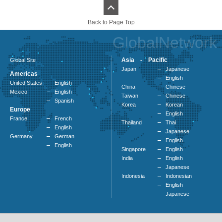
Back to Page Top
GlobalNetwork
Asia - Pacific
Global Site
Japan
Japanese
Americas
English
United States
English
China
Chinese
Mexico
English
Taiwan
Chinese
Spanish
Korea
Korean
Europe
English
France
French
Thailand
Thai
English
Japanese
Germany
German
English
English
Singapore
English
India
English
Japanese
Indonesia
Indonesian
English
Japanese