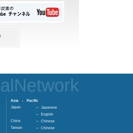
alNetwork
Asia - Pacific
Japan
Japanese
English
China
Chinese
Taiwan
Chinese