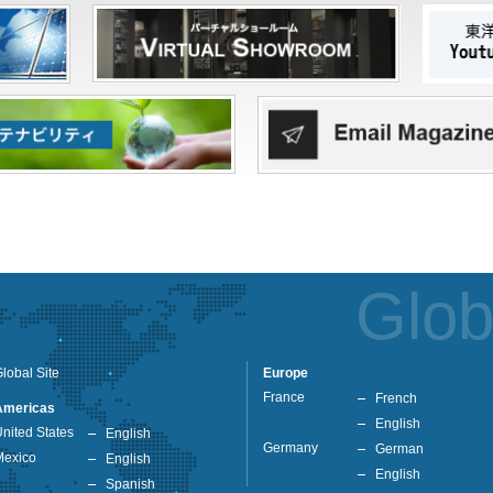
Glob
lobal Site
Europe
France
French
Americas
English
nited States
English
Germany
German
Mexico
English
English
Spanish