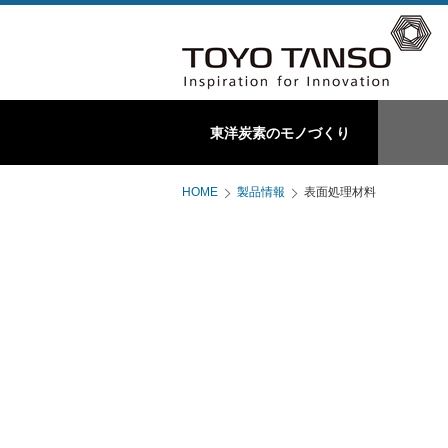
特殊黒鉛製品
東洋炭素のモノづくり
東洋炭素ってこんな会社
C/Cコンポジット製
HOME
製品情報
表面処理材料