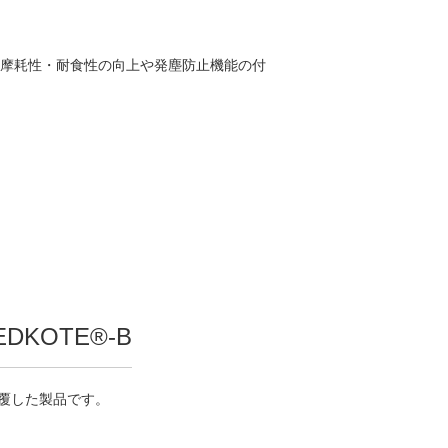
耐摩耗性・耐食性の向上や発塵防止機能の付
DKOTE®-B
覆した製品です。