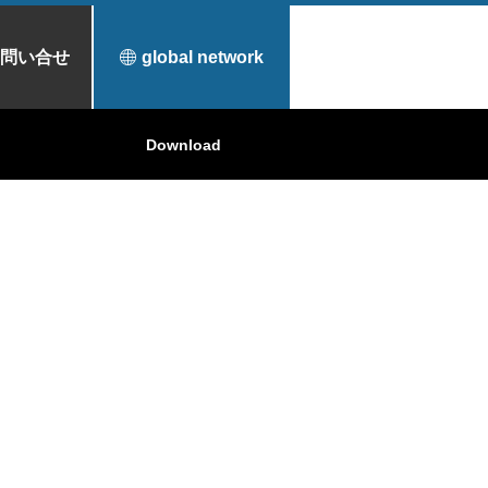
問い合せ
global network
ケ
シ製品
表面処理材料
東洋炭素の舞台裏
Download
事業領域