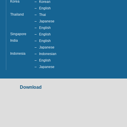
Korea
Korean
English
Thailand
Thai
Japanese
English
Singapore
English
India
English
Japanese
Indonesia
Indonesian
English
Japanese
Download