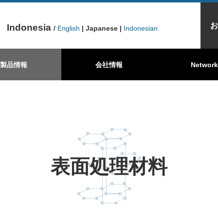
お
Indonesia
/
English
| Japanese |
Indonesian
品
製品情報
こんな所で活躍しています
黒鉛シート製品
機械用カーボン製品
会社情報
東洋炭素が選ばれるワ
カーボンブラ
Network
表面処理材料