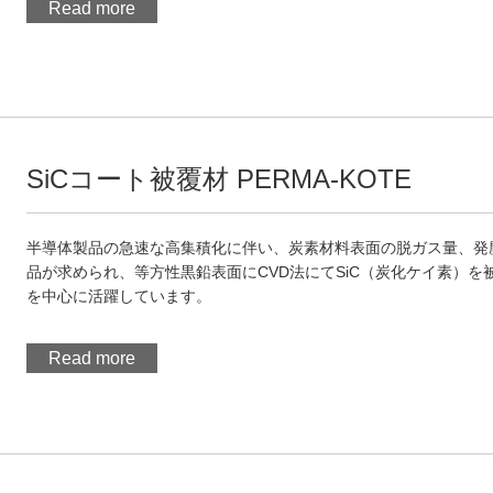
Read more
SiCコート被覆材 PERMA-KOTE
半導体製品の急速な高集積化に伴い、炭素材料表面の脱ガス量、発
品が求められ、等方性黒鉛表面にCVD法にてSiC（炭化ケイ素）を被覆
を中心に活躍しています。
Read more