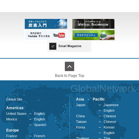
Back to Page Top
GlobalNetwork
Asia - Pacific
Global Site
Japan
Japanese
Americas
English
United States
English
China
Chinese
Mexico
English
Taiwan
Chinese
Spanish
Korea
Korean
Europe
English
France
French
Thailand
Thai