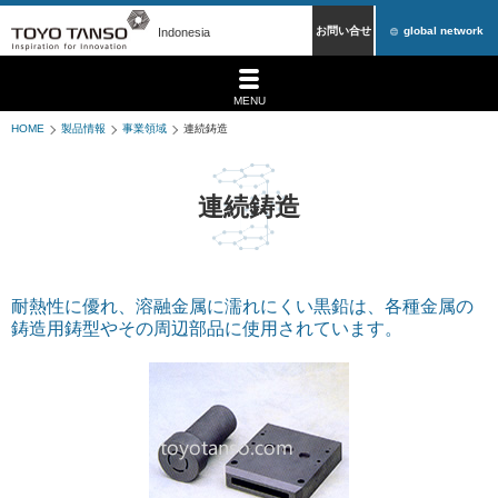
お問い合せ
global network
Indonesia
MENU
HOME
製品情報
事業領域
連続鋳造
連続鋳造
耐熱性に優れ、溶融金属に濡れにくい黒鉛は、各種金属の
鋳造用鋳型やその周辺部品に使用されています。