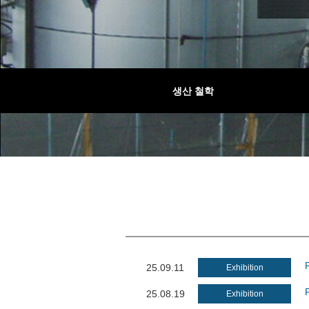
특수
생산 철학
회사소개
C/C 복합재
흑연
25.09.11
Exhibition
25.08.19
Exhibition