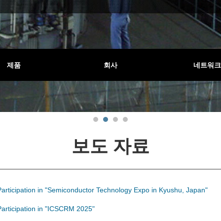
메카니컬
제품
숨은 노력
흑연 시트
회사
당사 제품의 위치는?
카본 브러시
네트워크
카본
보도 자료
Participation in "Semiconductor Technology Expo in Kyushu, Japan"
Participation in "ICSCRM 2025"