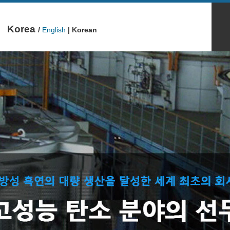
Korea
/
English
| Korean