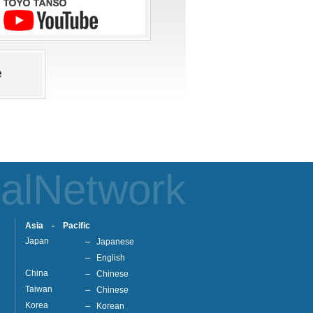
alNetwork
Asia - Pacific
Japan
Japanese
English
China
Chinese
Taiwan
Chinese
Korea
Korean