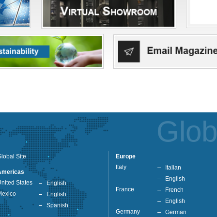
Glob
lobal Site
Europe
Italy
Italian
Americas
English
nited States
English
France
French
Mexico
English
English
Spanish
Germany
German