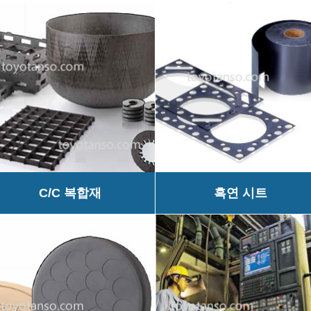
C/C 복합재
흑연 시트