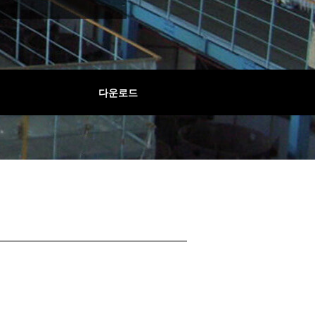
표면 처리
왜 토요탄소인가?
다운로드
응용 분야