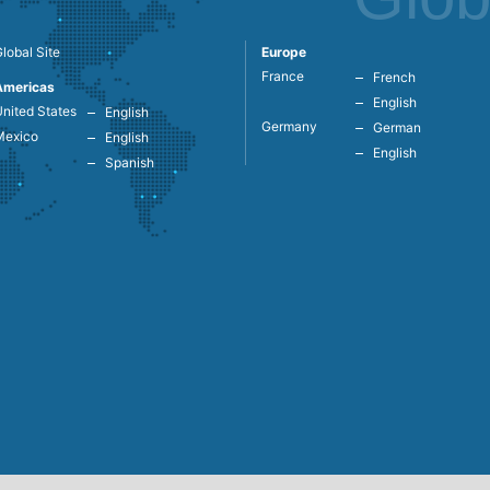
lobal Site
Europe
France
French
Americas
English
nited States
English
Germany
German
Mexico
English
English
Spanish