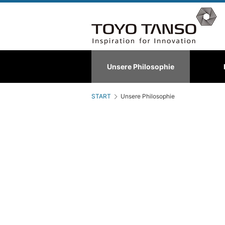
Spezialgraphit
Unsere Philosophie
Über uns
C/C-Verbundwerks
Hinte
START
Unsere Philosophie