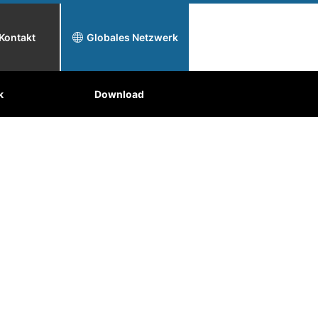
Kontakt
Globales Netzwerk
k
flächenbehandlung
Warum Toyo Tanso?
Download
Anwendungen