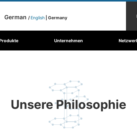
German
/
English
| Germany
Mechanischer
toffe
r den Kulissen
Produkte
Graphitplatten
Unternehmen
Wo finden sich unsere Produkte?
Kohlebürste
Netzwer
Ober
Kohlenstoff
Unsere Philosophie