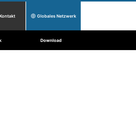
Kontakt
Globales Netzwerk
k
flächenbehandlung
Warum Toyo Tanso?
Download
Anwendungen