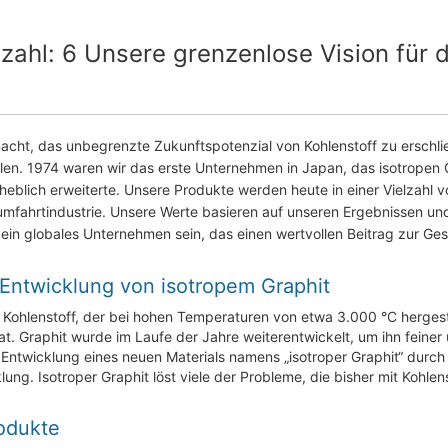
hl: 6 Unsere grenzenlose Vision für d
cht, das unbegrenzte Zukunftspotenzial von Kohlenstoff zu erschließ
ellen. 1974 waren wir das erste Unternehmen in Japan, das isotropen 
eblich erweiterte. Unsere Produkte werden heute in einer Vielzahl v
aumfahrtindustrie. Unsere Werte basieren auf unseren Ergebnissen und
ein globales Unternehmen sein, das einen wertvollen Beitrag zur Gesel
 Entwicklung von isotropem Graphit
t Kohlenstoff, der bei hohen Temperaturen von etwa 3.000 °C hergestell
hat. Graphit wurde im Laufe der Jahre weiterentwickelt, um ihn feiner
 Entwicklung eines neuen Materials namens „isotroper Graphit“ durch
ung. Isotroper Graphit löst viele der Probleme, die bisher mit Kohle
rodukte