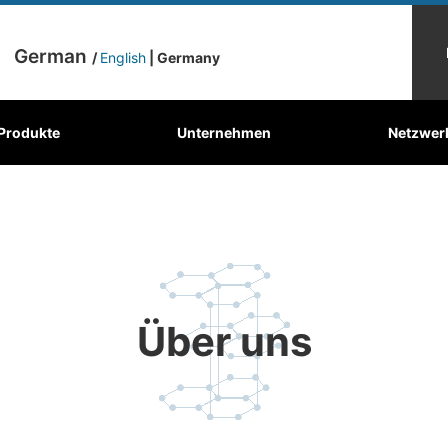
German
/
English
| Germany
Mechanischer
toffe
r den Kulissen
Produkte
Graphitplatten
Unternehmen
Wo finden sich unsere Produkte?
Kohlebürste
Netzwer
Ober
Kohlenstoff
Über uns