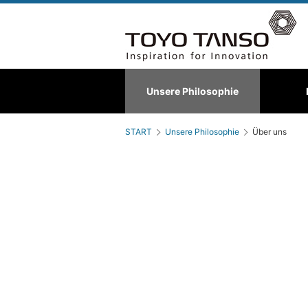
Spezialgraphit
Unsere Philosophie
Über uns
C/C-Verbundwerks
Hinte
START
Unsere Philosophie
Über uns